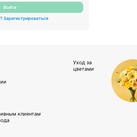
Войти
а? Зарегистрироваться
Уход за
ы
цветами
нии
тивным клиентам
рода