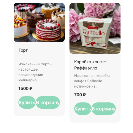
Ш
Торт
И
Коробка конфет
–
Изысканный торт –
Раффаэлло
у
настоящее
произведение
Изысканная коробка
3
кулинарно...
конфет Raffaello –
истинное на...
1500 ₽
700 ₽
Купить
В корзину
Купить
В корзину