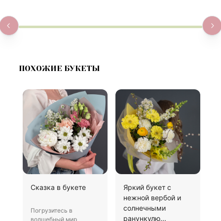
ПОХОЖИЕ БУКЕТЫ
Сказка в букете
Яркий букет с
Б
нежной вербой и
солнечными
Погрузитесь в
П
ранункулю...
волшебный мир
к