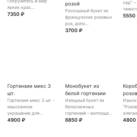
Погрузитесь в мир
сад" –
розой
ярких крас...
таинств
Роскошный букет из
7350 ₽
5550
французских розовых
роз, допо...
3700 ₽
Купить
В корзину
Купи
Купить
В корзину
Гортензии микс 3
Монобукет из
Короб
шт.
белой гортензии
розов
Гортензия микс 3 шт. -
Изящный букет из
Изыск
изысканное
белоснежных
"Розов
украшение для...
гортензий – воплоще...
элеган
4900 ₽
6850 ₽
4800