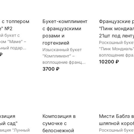
 с топпером
Букет-комплимент
Французские 
е" №2
с французскими
"Пинк мондиа
й букет с
розами и
21шт под лент
ром "Маме" –
гортензией
Роскошный буке
ный подар...
"Пинк Мондиаль"
Изысканный букет
₽
воплощение фра.
"Комплимент" –
10200 ₽
воплощение франц...
3700 ₽
ть
В корзину
Купить
В корз
Купить
В корзину
озиция
Композиция в
Мисти Баблз 
ый сад"
сумочке с
шляпной коро
зиция "Лунный
белоснежной
Роскошный буке