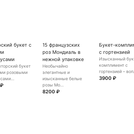
ть
В корзину
Купить
В корз
Купить
В корзину
ский букет с
15 французских
Букет-компли
ми
роз Мондиаль в
с гортензией
тусами
нежной упаковке
Изысканный бук
комплимент с
вторский букет
Необычайно
гортензией – вопл
ими розовыми
элегантные и
3900 ₽
сами...
изысканные белые
 ₽
розы Мо...
8200 ₽
Купить
В корз
ть
В корзину
Купить
В корзину