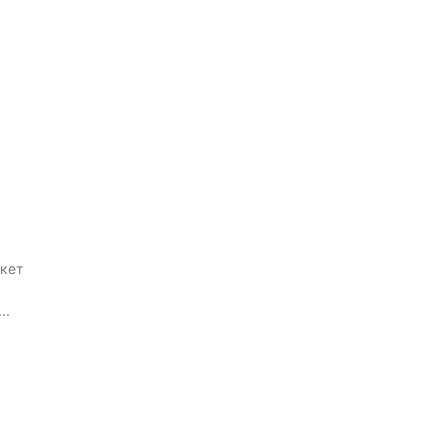
ину
кет
..
ину