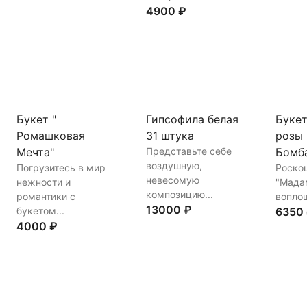
4900 ₽
Купи
Купить
В корзину
Купить
В корзину
Букет "
Гипсофила белая
Букет
Ромашковая
31 штука
розы
Мечта"
Представьте себе
Бомб
воздушную,
Погрузитесь в мир
Роско
невесомую
нежности и
"Мада
композицию...
романтики с
воплощ
13000 ₽
букетом...
6350
4000 ₽
Купить
В корзину
Купи
Купить
В корзину