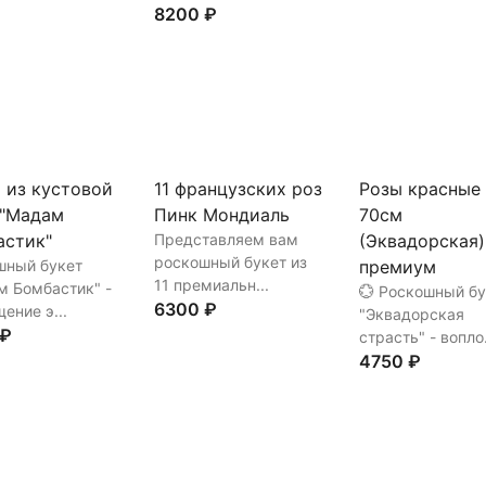
8200 ₽
ть
В корзину
Купить
В корз
Купить
В корзину
 из кустовой
11 французских роз
Розы красные
 "Мадам
Пинк Мондиаль
70см
астик"
Представляем вам
(Эквадорская)
роскошный букет из
шный букет
премиум
11 премиальн...
м Бомбастик" -
💮 Роскошный бу
6300 ₽
ение э...
"Эквадорская
 ₽
страсть" - вопло.
4750 ₽
Купить
В корзину
ть
В корзину
Купить
В корз