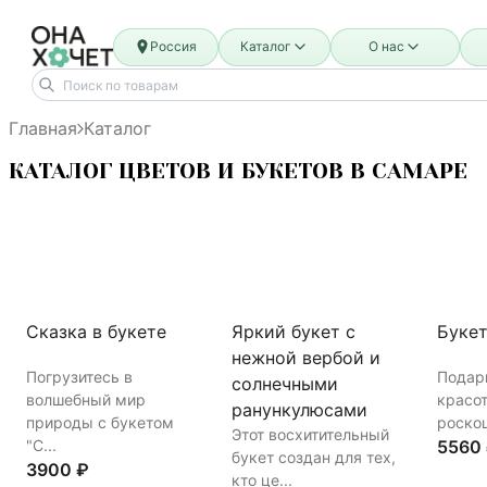
Россия
Каталог
О нас
Главная
Каталог
КАТАЛОГ ЦВЕТОВ И БУКЕТОВ В САМАРЕ
Сказка в букете
Яркий букет с
Буке
нежной вербой и
Погрузитесь в
Подар
солнечными
волшебный мир
красот
ранункулюсами
природы с букетом
роскош
Этот восхитительный
"С...
5560
букет создан для тех,
3900 ₽
кто це...