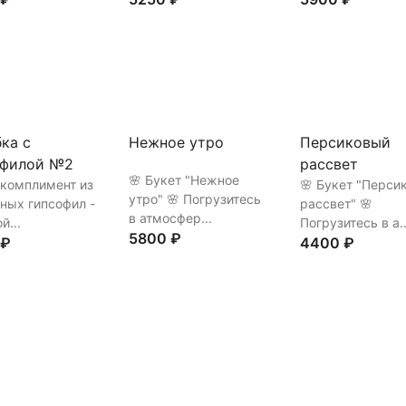
ть
В корзину
Купить
В корзину
Купить
В корз
ка с
Нежное утро
Персиковый
офилой №2
рассвет
🌸 Букет "Нежное
 комплимент из
🌸 Букет "Перси
утро" 🌸 Погрузитесь
ных гипсофил -
рассвет" 🌸
в атмосфер...
й...
Погрузитесь в а..
5800 ₽
 ₽
4400 ₽
Купить
В корзину
ть
В корзину
Купить
В корз