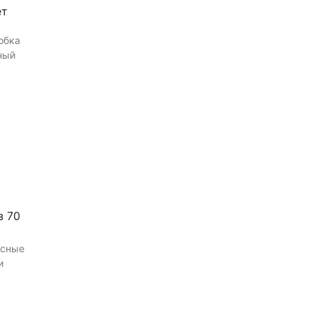
ет
обка
ный
ину
з 70
асные
и