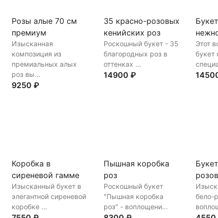
Розы алые 70 см
35 красно-розовых
Букет
премиум
кенийских роз
нежно
Изысканная
Роскошный букет - 35
Этот в
композиция из
благородных роз в
букет 
премиальных алых
оттенках ...
специа
роз вы...
14900 ₽
1450
9250 ₽
Купить
В корзину
Купи
Купить
В корзину
Коробка в
Пышная коробка
Букет
сиреневой гамме
роз
розов
Изысканный букет в
Роскошный букет
Изыск
элегантной сиреневой
"Пышная коробка
бело-р
коробке ...
роз" - воплощени...
воплощ
7550 ₽
8300 ₽
4550