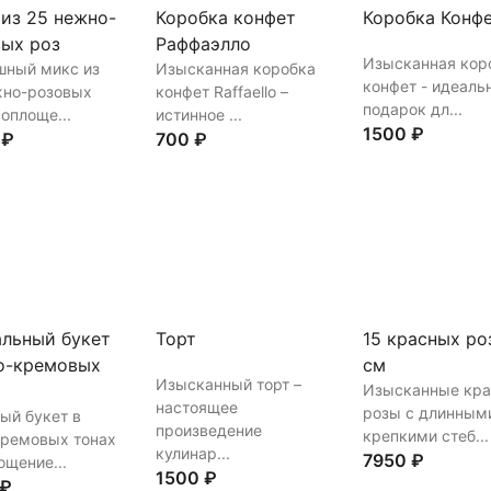
из 25 нежно-
Коробка конфет
Коробка Конф
ых роз
Раффаэлло
Изысканная кор
шный микс из
Изысканная коробка
конфет - идеаль
жно-розовых
конфет Raffaello –
подарок дл...
воплоще...
истинное ...
1500 ₽
 ₽
700 ₽
Купить
В корз
ть
В корзину
Купить
В корзину
льный букет
Торт
15 красных ро
о-кремовых
см
Изысканный торт –
Изысканные кр
настоящее
розы с длинным
ый букет в
произведение
крепкими стеб...
кремовых тонах
кулинар...
7950 ₽
ощение...
1500 ₽
 ₽