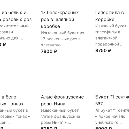
 из белых и
17 бело-красных
Гипсофила в
 розовых роз
роз в шляпной
коробке
осхитительный
коробке
Изящный букет
создан
гипсофилы в
Изысканный букет из
льно для ...
элегантной
17 роскошных роз в
0 ₽
подарочной ...
элегантно...
8750 ₽
7800 ₽
ть
В корзину
Купить
В корз
Купить
В корзину
 в бело-
Алые французские
Букет "1 сентя
ых тоннах
розы Нина
№7
анный букет в
Изысканный букет
🌼 Букет "1 сент
озовых тонах –
"Алые французские
– яркое начало
ен...
розы Нина" - ...
учебного го...
 ₽
5250 ₽
5900 ₽