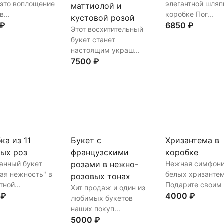
 это воплощение
элегантной шляп
маттиолой и
...
коробке Пог...
кустовой розой
 ₽
6850 ₽
Этот восхитительный
букет станет
настоящим украш...
ть
В корзину
Купить
В корз
7500 ₽
Купить
В корзину
ка из 11
Букет с
Хризантема в
ых роз
французскими
коробке
анный букет
розами в нежно-
Нежная симфон
ая нежность" в
белых хризанте
розовых тонах
тной...
Подарите своим б
Хит продаж и один из
 ₽
4000 ₽
любимых букетов
наших покуп...
5000 ₽