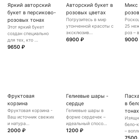
Яркий авторский
Авторский букет в
Микс 
букет в персиково-
розовых цветах
розов
розовых тонах
Погрузитесь в мир
Роско
утонченной красоты с
25 не
Этот яркий букет
эксклюзив...
роз – 
создан специально
6900 ₽
9000
для тех, кто ...
9650 ₽
Купить
В корзину
Купи
Купить
В корзину
Фруктовая
Гелиевые шары -
Пасха
корзина
сердце
в бел
Фруктовая корзина -
Гелиевые шары в
тонах
Ваш источник свежих
форме сердечек –
Изящн
и натура...
идеальный спосо...
бело-
2000 ₽
1200 ₽
– вопл
7500