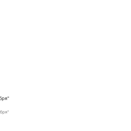
ину
бря"
ября"