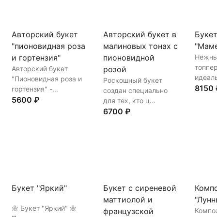
Авторский букет
Авторский букет в
Букет
"пионовидная роза
малиновых тонах с
"Мам
и гортензия"
пионовидной
Нежны
топпе
Авторский букет
розой
идеаль
"Пионовидная роза и
Роскошный букет
8150 
гортензия" -...
создан специально
5600 ₽
для тех, кто ц...
6700 ₽
Купи
Купить
В корзину
Купить
В корзину
Букет "Яркий"
Букет с сиреневой
Комп
маттиолой и
"Лунн
🌼 Букет "Яркий" 🌼
французской
Компо