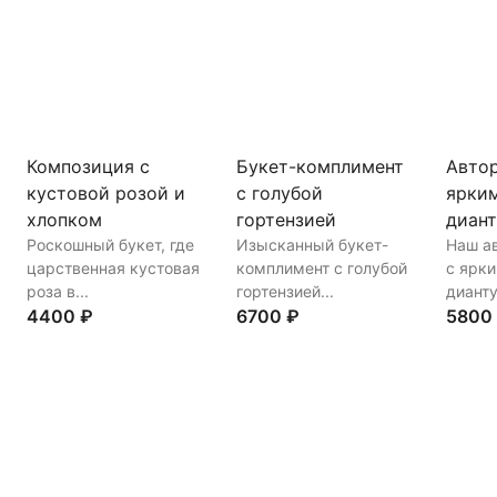
Купить
В корзину
Купить
В корзину
Купи
Композиция с
Букет-комплимент
Автор
кустовой розой и
с голубой
ярки
хлопком
гортензией
диан
Роскошный букет, где
Изысканный букет-
Наш а
царственная кустовая
комплимент с голубой
с ярк
роза в...
гортензией...
дианту
4400 ₽
6700 ₽
5800
Купить
В корзину
Купить
В корзину
Купи