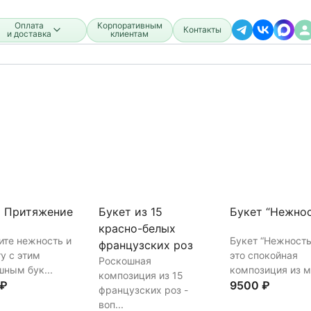
Оплата
Корпоративным
Контакты
и доставка
клиентам
т Притяжение
Букет из 15
Букет “Нежно
красно-белых
ите нежность и
Букет “Нежност
французских роз
у с этим
это спокойная
Роскошная
ным бук...
композиция из м.
композиция из 15
 ₽
9500 ₽
французских роз -
воп...