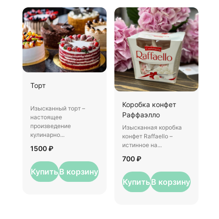
Ш
Торт
И
Коробка конфет
–
Изысканный торт –
Раффаэлло
у
настоящее
произведение
Изысканная коробка
3
кулинарно...
конфет Raffaello –
истинное на...
1500 ₽
700 ₽
Купить
В корзину
Купить
В корзину