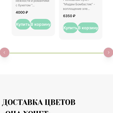
нежности и романтики
р
"Мадам Бомбастик" -
с букетом "...
п
воплощение эле...
4000 ₽
6
6350 ₽
Купить
В корзину
Купить
В корзину
ДОСТАВКА ЦВЕТОВ