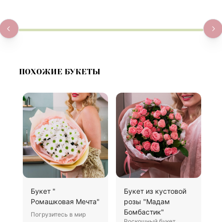
ПОХОЖИЕ БУКЕТЫ
Букет "
Букет из кустовой
1
Ромашковая Мечта"
розы "Мадам
П
Бомбастик"
Погрузитесь в мир
П
Роскошный букет