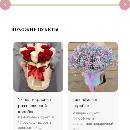
ПОХОЖИЕ БУКЕТЫ
17 бело-красных
Гипсофила в
К
роз в шляпной
коробке
с
коробке
Изящный букет
И
Изысканный букет из
гипсофилы в
э
17 роскошных роз в
элегантной подарочной
к
элегантной ...
ко...