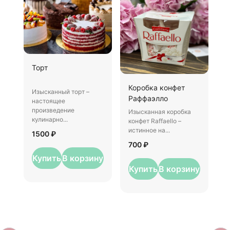
Ш
Торт
И
Коробка конфет
–
Изысканный торт –
Раффаэлло
у
настоящее
произведение
Изысканная коробка
3
кулинарно...
конфет Raffaello –
истинное на...
1500 ₽
700 ₽
Купить
В корзину
Купить
В корзину